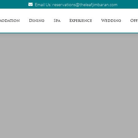
Email Us: reservations@theleafjimbaran.com
modation
Dining
Spa
Experience
Wedding
Off