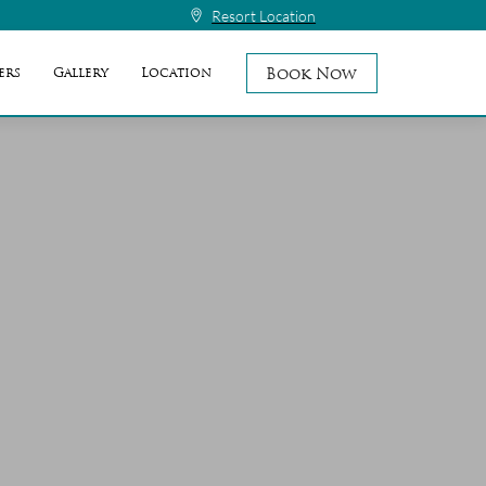
Resort Location
Book Now
ers
Gallery
Location