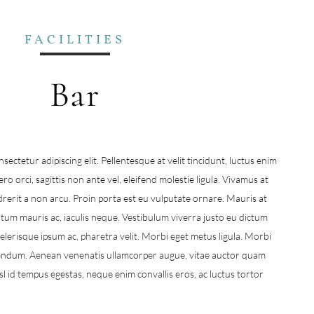
FACILITIES
Bar
ectetur adipiscing elit. Pellentesque at velit tincidunt, luctus enim
ero orci, sagittis non ante vel, eleifend molestie ligula. Vivamus at
rerit a non arcu. Proin porta est eu vulputate ornare. Mauris at
um mauris ac, iaculis neque. Vestibulum viverra justo eu dictum
scelerisque ipsum ac, pharetra velit. Morbi eget metus ligula. Morbi
ibendum. Aenean venenatis ullamcorper augue, vitae auctor quam
sl id tempus egestas, neque enim convallis eros, ac luctus tortor